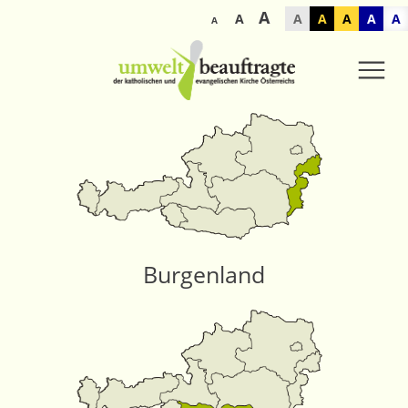
A
A
A
A
A
A
A
A
Burgenland