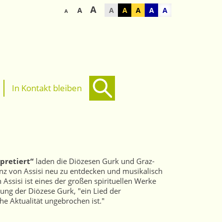
A
A
A
A
A
A
A
A
In Kontakt bleiben
rpretiert“
laden die Diözesen Gurk und Graz-
nz von Assisi neu zu entdecken und musikalisch
Assisi ist eines der großen spirituellen Werke
tung der Diözese Gurk, "ein Lied der
e Aktualität ungebrochen ist."