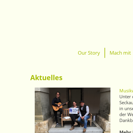
Our Story
Mach mit
Aktuelles
Musik
Unter 
Seckau
in uns
der We
Dankba
Mehr 