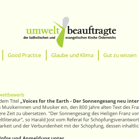
Good Practice
Glaube und Klima
Gut zu wissen
wettbewerb
dem Titel
„Voices for the Earth - Der Sonnengesang neu inte
 Musikerinnen und Musiker ein, den 800 Jahre alten Text des Fra
ere Zeit zu übersetzen. "Der Sonnengesang des Heiligen Franz von 
ltliteratur", so Harald Jost vom Referat für Schöpfungsverantwor
rkeit und der Verbundenheit mit der Schöpfung, dessen inhaltlich
Infos und Anmeldung unter