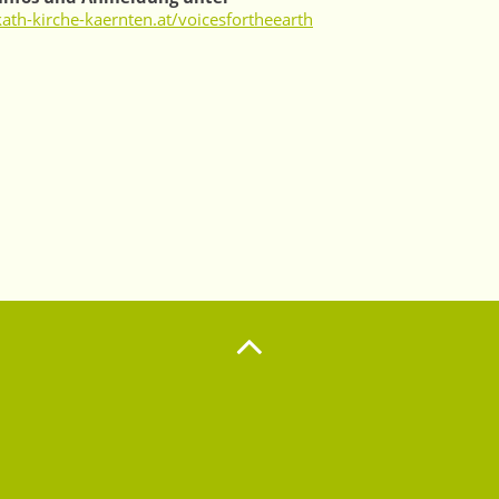
th-kirche-kaernten.at/voicesfortheearth