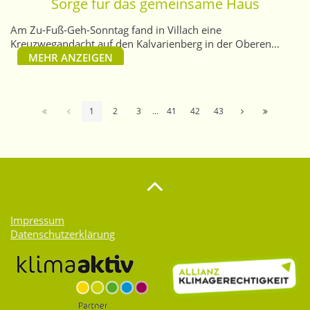
Sorge für das gemeinsame Haus
Am Zu-Fuß-Geh-Sonntag fand in Villach eine
Kreuzwegandacht auf den Kalvarienberg in der Oberen...
MEHR ANZEIGEN
1
2
3
...
41
42
43
Impressum
Datenschutzerklärung