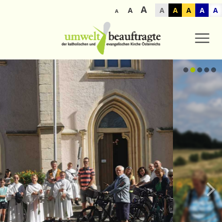
A
A
A
A
A
A
A
A