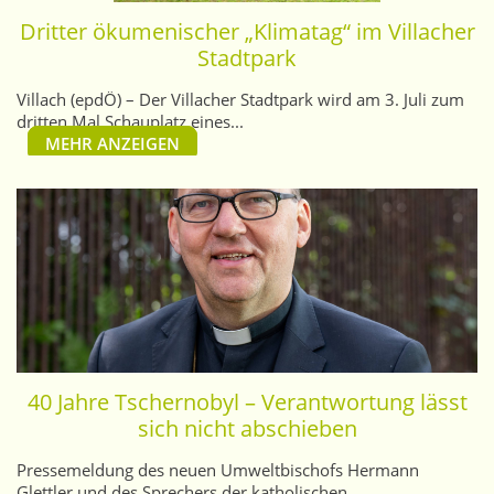
Dritter ökumenischer „Klimatag“ im Villacher
Stadtpark
Villach (epdÖ) – Der Villacher Stadtpark wird am 3. Juli zum
dritten Mal Schauplatz eines...
MEHR ANZEIGEN
40 Jahre Tschernobyl – Verantwortung lässt
sich nicht abschieben
Pressemeldung des neuen Umweltbischofs Hermann
Glettler und des Sprechers der katholischen...